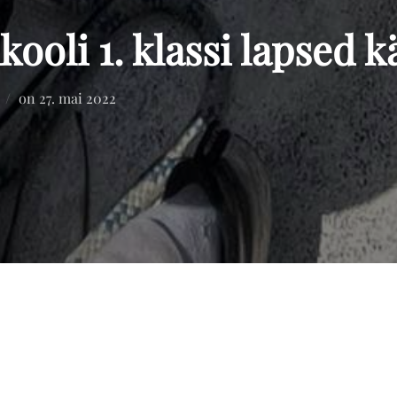
kooli 1. klassi lapsed k
Posted
on
27. mai 2022
on