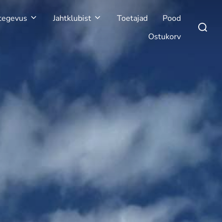
tegevus
Jahtklubist
Toetajad
Pood
Search
for:
Ostukorv