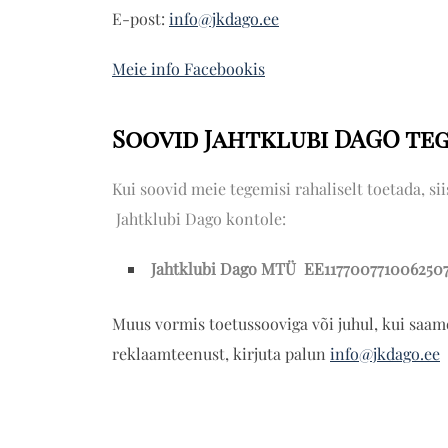
E-post:
info@jkdago.ee
Meie info Facebookis
Soovid Jahtklubi DAGO te
Kui soovid meie tegemisi rahaliselt toetada, si
Jahtklubi Dago kontole:
Jahtklubi Dago MTÜ EE1177007710062507
Muus vormis toetussooviga või juhul, kui saam
reklaamteenust, kirjuta palun
info@jkdago.ee