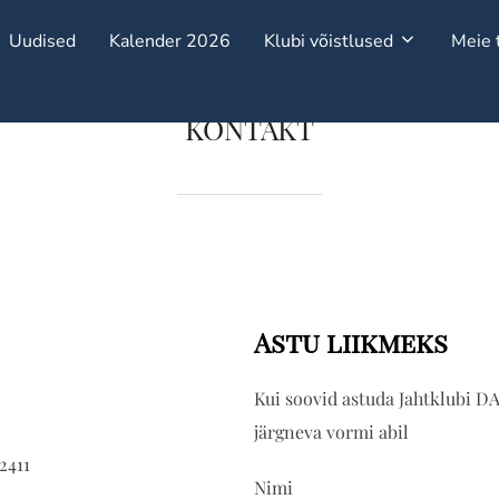
Uudised
Kalender 2026
Klubi võistlused
Meie 
KONTAKT
Astu liikmeks
Kui soovid astuda Jahtklubi D
järgneva vormi abil
2411
Nimi