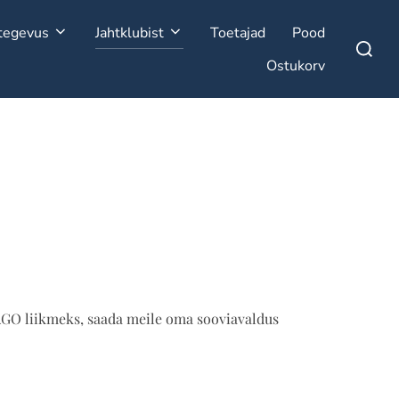
tegevus
Jahtklubist
Toetajad
Pood
Search
for:
Ostukorv
AGO liikmeks, saada meile oma sooviavaldus