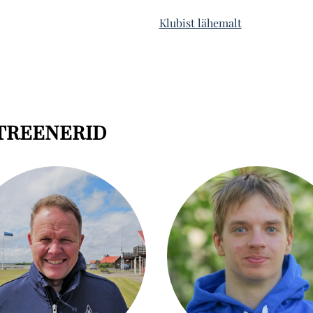
Klubist lähemalt
itreenerid