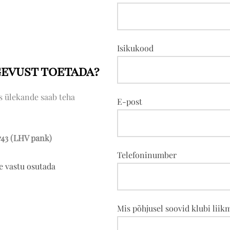
Isikukood
gevust toetada?
is ülekande saab teha
E-post
43 (LHV pank)
Telefoninumber
e vastu osutada
Mis põhjusel soovid klubi liik