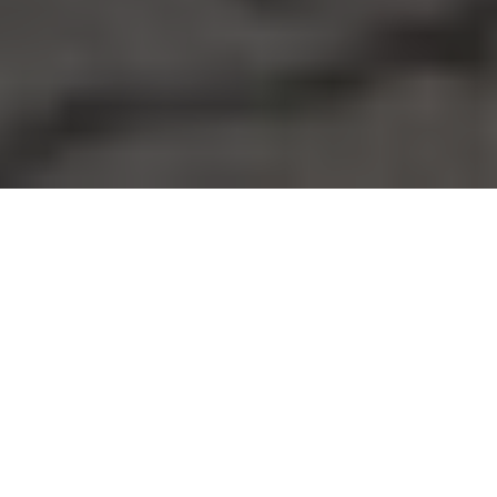
Üksi suuri asju ei tee, aitäh
toetajad!
Jahtklubi Dago tegevust on aegade jooksul toetanud
mitmed ettevõtted ja eraisikud. Nende abiga oleme
uuendanud paadiparki, ostnud treeneri kaatri ja korraldanud
purjetamisvõistlusi ning laagreid lastele. Kui klubi tegevus
Sind kõnetab ja tahaksid Hiiumaa purjetamisele hoogu
lisada, siis palun võta meiega ühendust.
Kontak: info@jkdago.ee