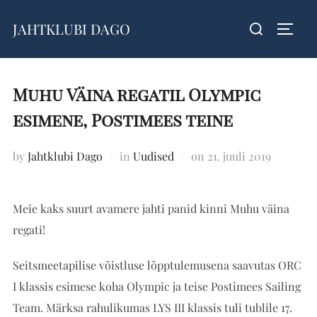
Skip
Search
JAHTKLUBI DAGO
to
TOGG
for:
content
Muhu Väina regatil Olympic
esimene, Postimees teine
Posted
by
Jahtklubi Dago
in
Uudised
on
21. juuli 2019
on
Meie kaks suurt avamere jahti panid kinni Muhu väina
regati!
Seitsmeetapilise võistluse lõpptulemusena saavutas ORC
I klassis esimese koha Olympic ja teise Postimees Sailing
Team. Märksa rahulikumas LYS III klassis tuli tublile 17.