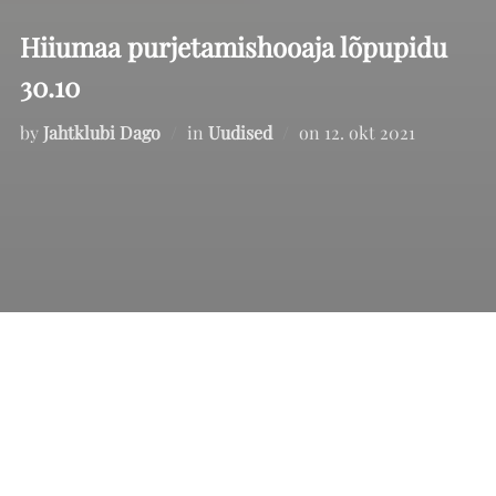
Hiiumaa purjetamishooaja lõpupidu
30.10
Posted
by
Jahtklubi Dago
in
Uudised
on
12. okt 2021
on